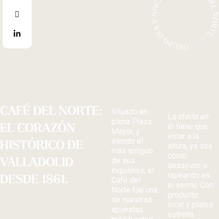
GRUPO DÍA Y NOCHE-------CAFÉ DEL NORTE-------
CAFÉ DEL NORTE:
Situado en
La oferta en
plena Plaza
EL CORAZÓN
él tiene que
Mayor, y
estar a la
siendo el
HISTÓRICO DE
altura, ya sea
más antiguo
como
VALLADOLID
de sus
desayuno o
inquilinos, el
tapeando en
DESDE 1861.
Café del
el vermú. Con
Norte fue una
producto
de nuestras
local y platos
apuestas
estrella