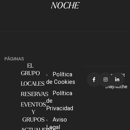
NOCHE
PÁGINAS
EL
GRUPO
Política
Copyright
© 2026
de Cookies
LOCALES
DiayNoche
Política
RESERVAS
de
EVENTOS
Privacidad
Y
GRUPOS
Aviso
Legal
ACTUALIDAD