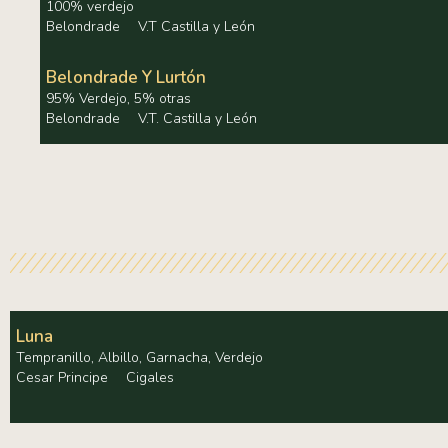
100% verdejo
Belondrade
V.T Castilla y León
Belondrade Y Lurtón
95% Verdejo, 5% otras
Belondrade
V.T. Castilla y León
Luna
Tempranillo, Albillo, Garnacha, Verdejo
Cesar Principe
Cigales