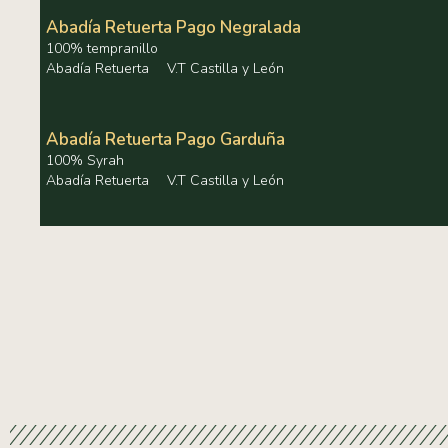
Abadía Retuerta Pago Negralada
100% tempranillo
Abadía Retuerta
V.T Castilla y León
Abadía Retuerta Pago Garduña
100% Syrah
Abadía Retuerta
V.T Castilla y León