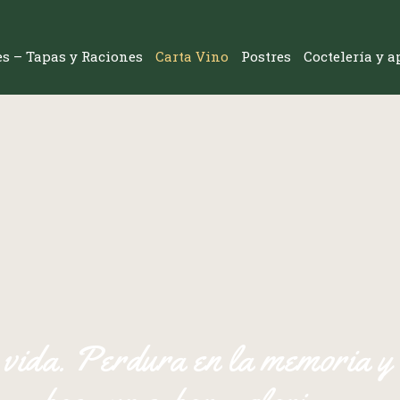
res – Tapas y Raciones
Carta Vino
Postres
Coctelería y a
 vida. Perdura en la memoria y 