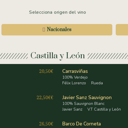
Selecciona origen del vino
Nacionales
Castilla y León
20,50€
Carrasviñas
100% Verdejo
Félix Lorenzo
Rueda
22,50€€
Javier Sanz Sauvignon
100% Sauvignon Blanc
Javier Sanz
V.T Castilla y León
26,50€
Barco De Corneta