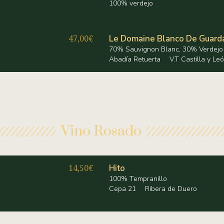
100% verdejo
47,00€
Le Domaine Blanco De Guard
70% Sauvignon Blanc, 30% Verdejo
Abadía Retuerta
V.T Castilla y Le
Vino Rosado
14,50€
Hito
100% Tempranillo
Cepa 21
Ribera de Duero