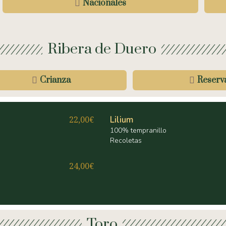
Nacionales
Ribera de Duero
Crianza
Reserva
22,00€
Lilium
100% tempranillo
Recoletas
24,00€
Toro