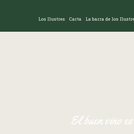
Los Ilustres
Carta
La barra de los Ilust
El buen vino es