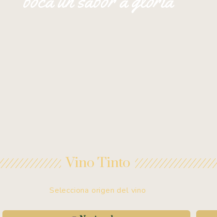
boca un sabor a gloria
Vino Tinto
Selecciona origen del vino