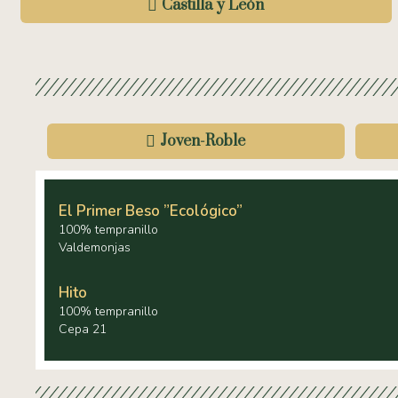
Castilla y León
Joven-Roble
El Primer Beso ”ecológico”
100% tempranillo
Valdemonjas
Hito
100% tempranillo
Cepa 21