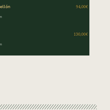
ellón
94,00€
ón
130,00€
ón