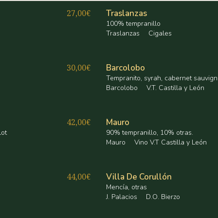
27,00€
Traslanzas
100% tempranillo
Traslanzas
Cigales
30,00€
Barcolobo
Tempranito, syrah, cabernet sauvig
Barcolobo
V.T. Castilla y León
42,00€
Mauro
lot
90% tempranillo, 10% otras.
Mauro
Vino V.T Castilla y León
44,00€
Villa De Corullón
Mencía, otras
J. Palacios
D.O. Bierzo