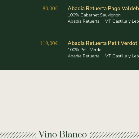
83,00€
Abadía Retuerta Pago Valdeb
100% Cabernet Sauvignon
Abadía Retuerta
V.T Castilla y Le
119,00€
Abadía Retuerta Petit Verdot
100% Petit Verdot
Abadía Retuerta
V.T Castilla y Le
Vino Blanco