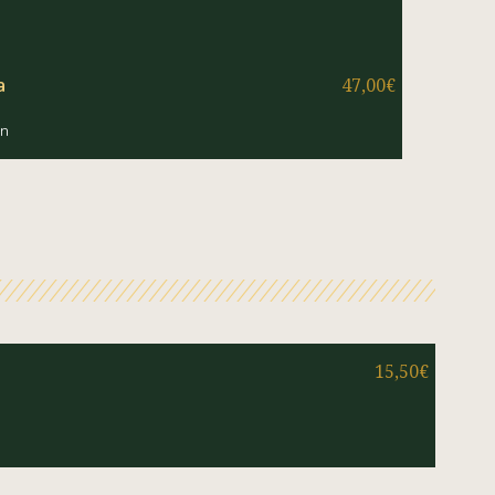
a
47,00€
ón
15,50€