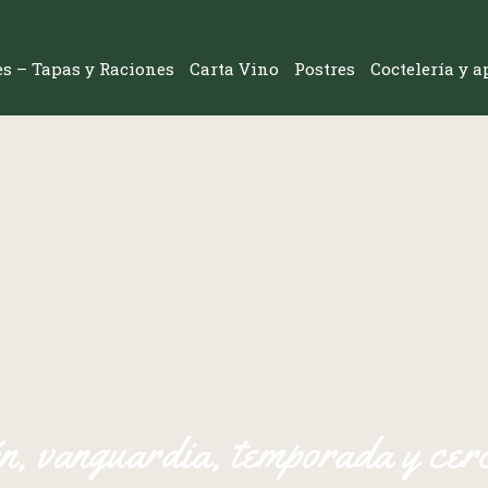
res – Tapas y Raciones
Carta Vino
Postres
Coctelería y a
ón, vanguardia, temporada y cer