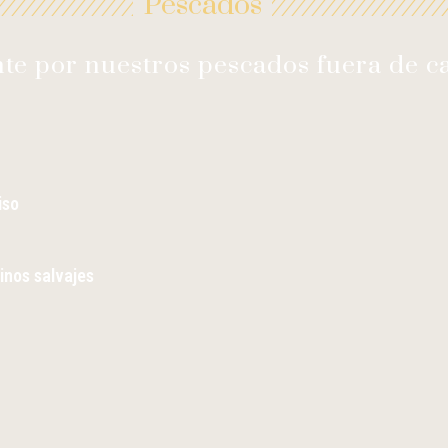
Pescados
te por nuestros pescados fuera de c
iso
inos salvajes