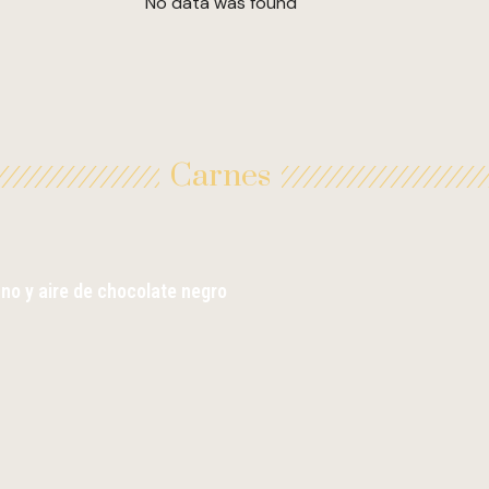
No data was found
Carnes
no y aire de chocolate negro