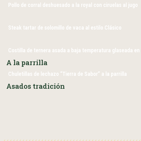
Pollo de corral deshuesado a la royal con ciruelas al jugo
Steak tartar de solomillo de vaca al estilo Clásico
Costilla de ternera asada a baja temperatura glaseada en
A la parrilla
Chuletillas de lechazo “Tierra de Sabor” a la parrilla
Asados tradición