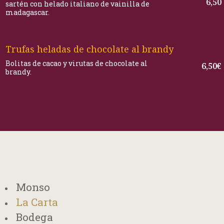
6,50
sartén con helado italiano de vainilla de
madagascar.
Trufas heladas de chocolate al brandy
Bolitas de cacao y virutas de chocolate al
6,50€
brandy.
Monso
La Carta
Bodega