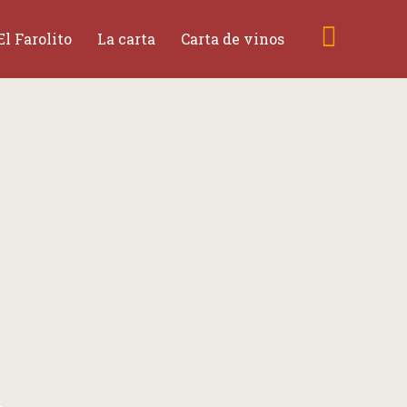
El Farolito
La carta
Carta de vinos