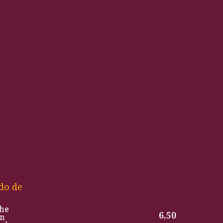
do de
che
6,50
on