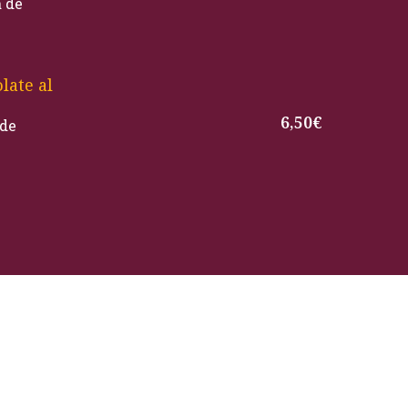
a de
late al
6,50€
 de