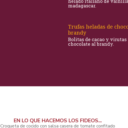
helado italiano de vainill
madagascar.
Trufas heladas de choco
brandy
Bolitas de cacao y virutas
chocolate al brandy.
EN LO QUE HACEMOS LOS FIDEOS...
Croqueta de cocido con salsa casera de tomate confitado