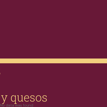
S
 y quesos
No data was found