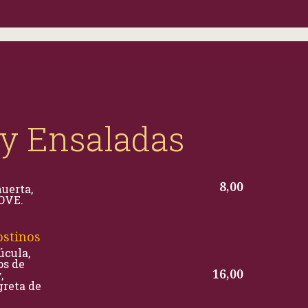
 y Ensaladas
8,00
uerta,
AOVE.
ostinos
úcula,
os de
16,00
,
greta de