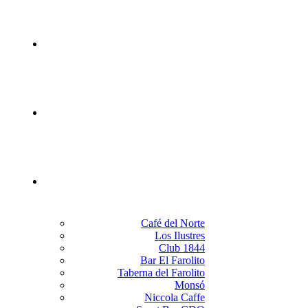
Inicio
El grupo
Locales
Café del Norte
Los Ilustres
Club 1844
Bar El Farolito
Taberna del Farolito
Monsó
Niccola Caffe