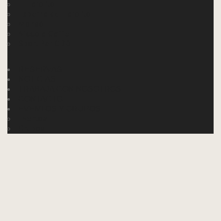
El Farolito
Taberna del Farolito
Monsó
Niccola Caffe
Sport Bar CDO
RESERVAS
NOTICIAS
TRABAJA CON NOSOTROS
CONTACTO
EVENTOS Y GRUPOS
Eventos
Grupos