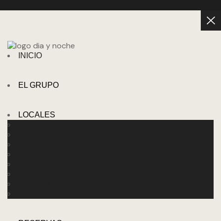
INICIO
EL GRUPO
LOCALES
Café del Norte
Los Ilustres
Club 1844
El Farolito
Taberna del Farolito
Monsó
Niccola Caffe
Sport Bar CDO