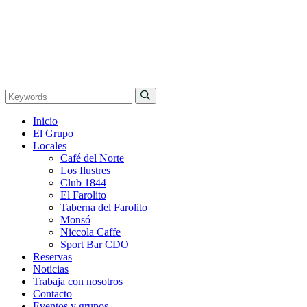
Inicio
El Grupo
Locales
Café del Norte
Los Ilustres
Club 1844
El Farolito
Taberna del Farolito
Monsó
Niccola Caffe
Sport Bar CDO
Reservas
Noticias
Trabaja con nosotros
Contacto
Eventos y grupos