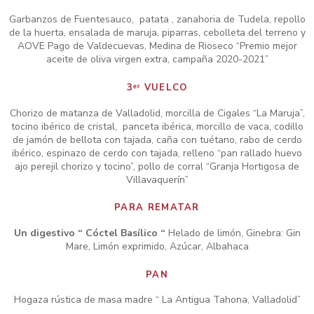
Garbanzos de Fuentesauco, patata , zanahoria de Tudela, repollo
de la huerta, ensalada de maruja, piparras, cebolleta del terreno y
AOVE Pago de Valdecuevas, Medina de Rioseco “Premio mejor
aceite de oliva virgen extra, campaña 2020-2021”
3ᵉʳ VUELCO
Chorizo de matanza de Valladolid, morcilla de Cigales “La Maruja”,
tocino ibérico de cristal, panceta ibérica, morcillo de vaca, codillo
de jamón de bellota con tajada, caña con tuétano, rabo de cerdo
ibérico, espinazo de cerdo con tajada, relleno “pan rallado huevo
ajo perejil chorizo y tocino”, pollo de corral “Granja Hortigosa de
Villavaquerín”
PARA REMATAR
Un digestivo “ Cóctel Basílico “
Helado de limón, Ginebra: Gin
Mare, Limón exprimido, Azúcar, Albahaca
PAN
Hogaza rústica de masa madre “ La Antigua Tahona, Valladolid”