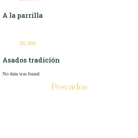
A la parrilla
Chuletillas de lechazo “Tierra de Sabor” a
la parrilla
26.90€
Asados tradición
No data was found
Pescados
Pregunte por nuestros pescados
fuera de carta