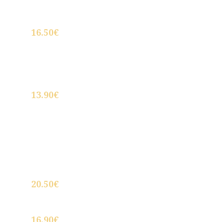
16.50€
Patatas a la importancia con huevo
campero escalfado
13.90€
Patatas a la importancia con chipirones
encebollados
20.50€
Flor de alcachofa de Tudela ,confitada en
AOVE a la plancha(3 unidades)
16,90€