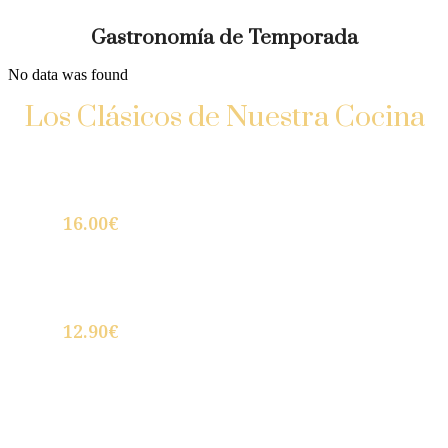
Gastronomía de Temporada
No data was found
Los Clásicos de Nuestra Cocina
Carpaccio de picaña madurada con huevo
hilado y Aove
16.00€
Croquetas caseras de Jamón ibérico (6
UNIDADES)
12.90€
Canelón de boletus y portobellos sobre
crema de Foie y Aroma de Trufa