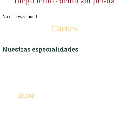
fuego lento cariño sin prisas
No data was found
Carnes
Nuestras especialidades
Canelón de Rabo de vaca estofado con
palomitas de vacuno y aire de chocolate
negro
21.50€
Carrilleras de cerdo al vino tinto Ribera del
Duero