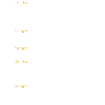
16.50€
Dados de atún picante con quenelle de
helado de wasabi
19.90€
Torrezno de Soria, crujiente por fuera y
tierno por dentro
15.90€
Cecina de Leon (Black Angus)
22.50€
Pulpo a la parrilla
26.00€
Callos de ternera , pata y morro