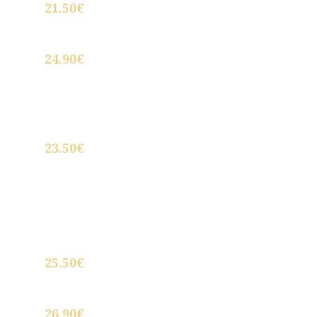
21.50€
Presa iberica de bellota DOP Guijuelo a la
brasa
24.90€
Pollo de corral deshuesado a la royal con
ciruelas al jugo
23.50€
Steak tartar de solomillo de vaca al estilo
Clásico
25.50€
Costilla de ternera asada a baja
temperatura glaseada en su jugo
26.90€