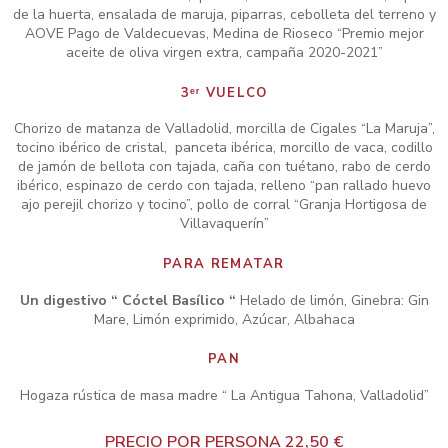
de la huerta, ensalada de maruja, piparras, cebolleta del terreno y
AOVE Pago de Valdecuevas, Medina de Rioseco “Premio mejor
aceite de oliva virgen extra, campaña 2020-2021”
3ᵉʳ VUELCO
Chorizo de matanza de Valladolid, morcilla de Cigales “La Maruja”,
tocino ibérico de cristal, panceta ibérica, morcillo de vaca, codillo
de jamón de bellota con tajada, caña con tuétano, rabo de cerdo
ibérico, espinazo de cerdo con tajada, relleno “pan rallado huevo
ajo perejil chorizo y tocino”, pollo de corral “Granja Hortigosa de
Villavaquerín”
PARA REMATAR
Un digestivo “ Cóctel Basílico “
Helado de limón, Ginebra: Gin
Mare, Limón exprimido, Azúcar, Albahaca
PAN
Hogaza rústica de masa madre “ La Antigua Tahona, Valladolid”
PRECIO POR PERSONA 22,50 €