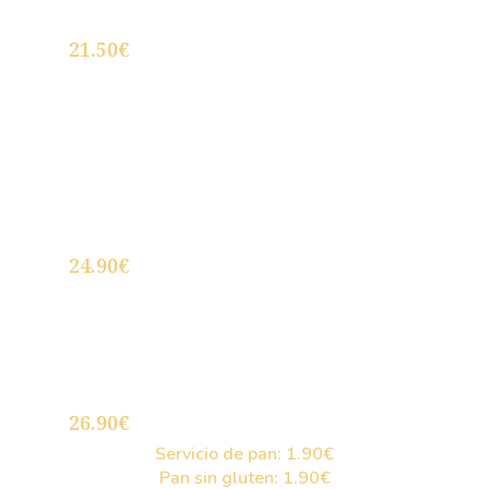
Bacalao a la Vizcaína “Los Ilustres”
21.50€
Chipirones rellenos de viera y langostinos
al jugo de su guiso
24.90€
Carrilleras de rape en salsa fina de
almendras con langostinos salvajes
26.90€
Servicio de pan: 1.90€
Pan sin gluten: 1.90€