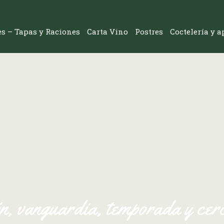
res – Tapas y Raciones
Carta Vino
Postres
Coctelería y a
ón, vanguardia, temporada y cer