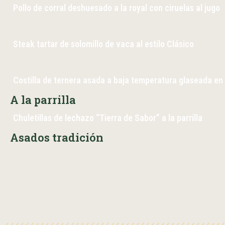
Pollo de corral deshuesado a la royal con ciruelas al jugo
Steak tartar de solomillo de vaca al estilo Clásico
Costilla de ternera asada a baja temperatura glaseada en
A la parrilla
Chuletillas de lechazo “Tierra de Sabor” a la parrilla
Asados tradición