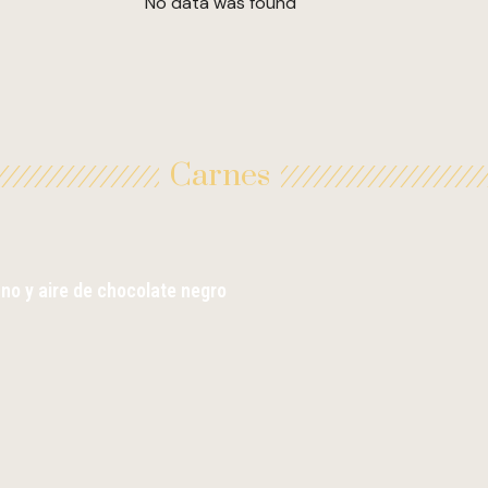
No data was found
Carnes
no y aire de chocolate negro