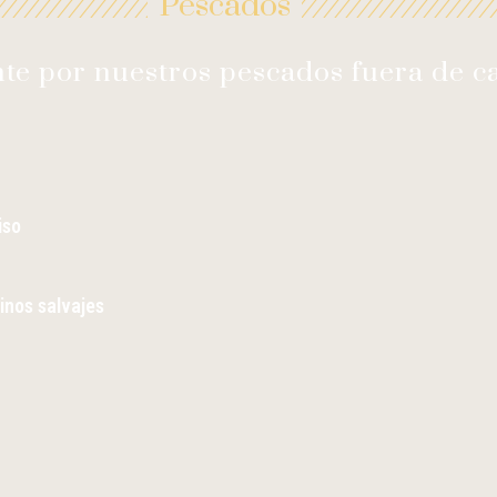
Pescados
te por nuestros pescados fuera de c
iso
inos salvajes